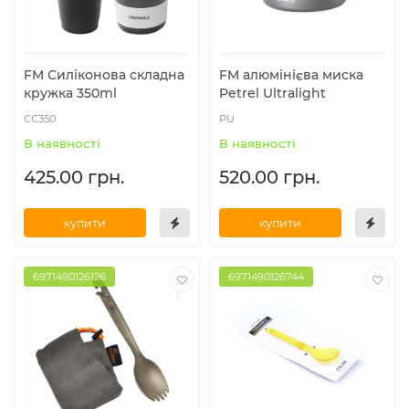
FM Силіконова складна
FM алюмінієва миска
кружка 350ml
Petrel Ultralight
СС350
PU
В наявності
В наявності
425.00 грн.
520.00 грн.
купити
купити
6971490126126
6971490126744