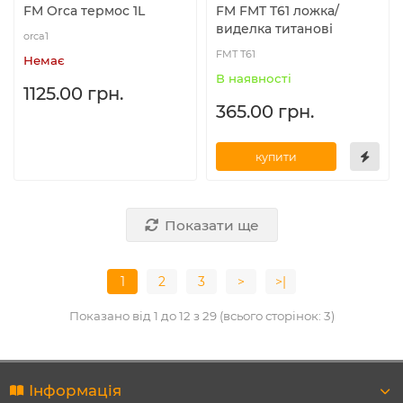
FM Orca термос 1L
FM FMT T61 ложка/
виделка титанові
orca1
FMT T61
Немає
В наявності
1125.00 грн.
365.00 грн.
купити
Показати ще
1
2
3
>
>|
Показано від 1 до 12 з 29 (всього сторінок: 3)
Інформація