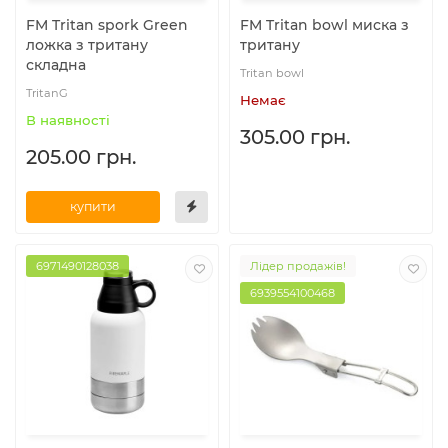
FM Tritan spork Green
FM Tritan bowl миска з
ложка з тритану
тритану
складна
Tritan bowl
TritanG
Немає
В наявності
305.00 грн.
205.00 грн.
купити
6971490128038
Лідер продажів!
6939554100468