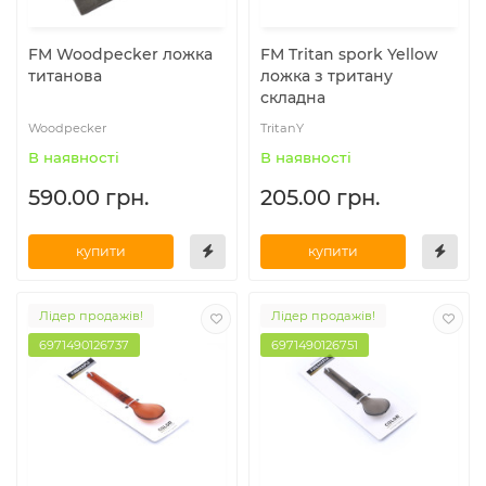
FM Woodpecker ложка
FM Tritan spork Yellow
титанова
ложка з тритану
складна
Woodpecker
TritanY
В наявності
В наявності
590.00 грн.
205.00 грн.
купити
купити
Лідер продажів!
Лідер продажів!
6971490126737
6971490126751