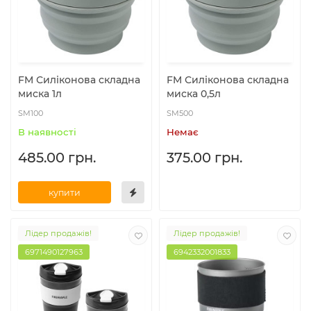
FM Силіконова складна
FM Силіконова складна
миска 1л
миска 0,5л
SM100
SM500
В наявності
Немає
485.00 грн.
375.00 грн.
купити
Лідер продажів!
Лідер продажів!
6971490127963
6942332001833