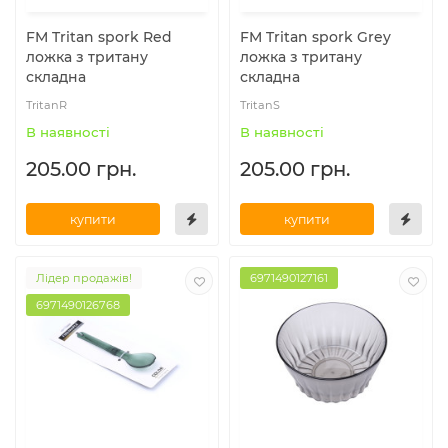
FM Tritan spork Red
FM Tritan spork Grey
ложка з тритану
ложка з тритану
складна
складна
TritanR
TritanS
В наявності
В наявності
205.00 грн.
205.00 грн.
купити
купити
Лідер продажів!
6971490127161
6971490126768